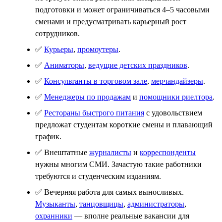
подготовки и может ограничиваться 4–5 часовыми
сменами и предусматривать карьерный рост
сотрудников.
✅
Курьеры
,
промоутеры
.
✅
Аниматоры
,
ведущие детских праздников
.
✅
Консультанты в торговом зале
,
мерчандайзеры
.
✅
Менеджеры по продажам
и
помощники риелтора
.
✅
Рестораны быстрого питания
с удовольствием
предложат студентам короткие смены и плавающий
график.
✅ Внештатные
журналисты
и
корреспонденты
нужны многим СМИ. Зачастую такие работники
требуются и студенческим изданиям.
✅ Вечерняя работа для самых выносливых.
Музыканты
,
танцовщицы
,
администраторы
,
охранники
— вполне реальные вакансии для