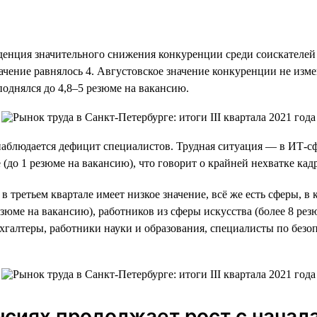
нденция значительного снижения конкуренции среди соискателей з
ачение равнялось 4. Августовское значение конкуренции не изме
 поднялся до 4,8–5 резюме на вакансию.
аблюдается дефицит специалистов. Трудная ситуация — в ИТ-сфе
 (до 1 резюме на вакансию), что говорит о крайней нехватке кад
в третьем квартале имеет низкое значение, всё же есть сферы, 
зюме на вакансию), работников из сферы искусства (более 8 рез
галтеры, работники науки и образования, специалисты по безоп
нсиях продолжает рост с начала