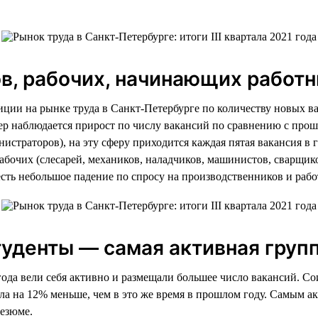
ов, рабочих, начинающих работ
иции на рынке труда в Санкт-Петербурге по количеству новых в
фер наблюдается прирост по числу вакансий по сравнению с про
страторов), на эту сферу приходится каждая пятая вакансия в гор
абочих (слесарей, механиков, наладчиков, машинистов, сварщик
м есть небольшое падение по спросу на производственников и ра
денты — самая активная групп
года вели себя активно и размещали большее число вакансий. Со
ыла на 12% меньше, чем в это же время в прошлом году. Самым ак
резюме.