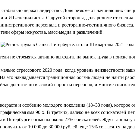
ы стабильно держат лидерство. Доля резюме от начинающих спе
ки и ИТ-специалисты. С другой стороны, доля резюме от специ
министративного персонала и ресторанно-гостиничного бизнеса. 
тели сферы искусства, масс-медиа и развлечений.
тели не стремятся активно выходить на рынок труда в поиске но
мально стрессового 2020 года, когда уровень неизвестности зашк
На это накладывается традиционная боязнь людей не найти работу
сейчас достаточно высокий спрос на персонал, и многие соискат
озраста и особенно молодого поколения (18–33 года), которое о
мографическая яма 90-х. В-третьих, далеко не всех соискателей-
ы в Петербурге согласны около 27% соискателей. Ждут зарплату 
 получать от 10 000 до 30 000 рублей, еще 15% согласятся на диа