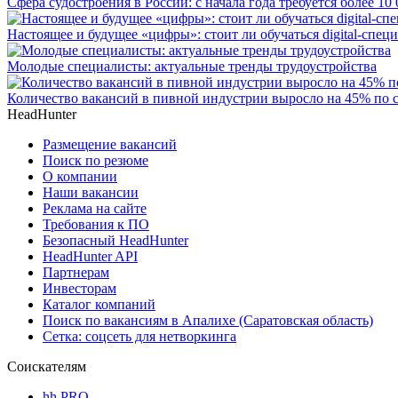
Сфера судостроения в России: с начала года требуется более 10
Настоящее и будущее «цифры»: стоит ли обучаться digital-спец
Молодые специалисты: актуальные тренды трудоустройства
Количество вакансий в пивной индустрии выросло на 45% по 
HeadHunter
Размещение вакансий
Поиск по резюме
О компании
Наши вакансии
Реклама на сайте
Требования к ПО
Безопасный HeadHunter
HeadHunter API
Партнерам
Инвесторам
Каталог компаний
Поиск по вакансиям в Апалихе (Саратовская область)
Сетка: соцсеть для нетворкинга
Соискателям
hh PRO