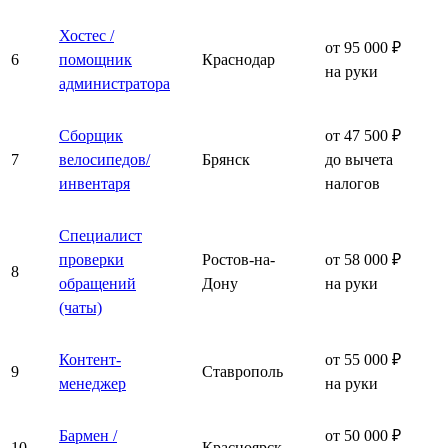
Хостес /
от 95 000 ₽
6
помощник
Краснодар
на руки
администратора
Сборщик
от 47 500 ₽
7
велосипедов/
Брянск
до вычета
инвентаря
налогов
Специалист
проверки
Ростов-на-
от 58 000 ₽
8
обращений
Дону
на руки
(чаты)
Контент-
от 55 000 ₽
9
Ставрополь
менеджер
на руки
Бармен /
от 50 000 ₽
10
Красноярск