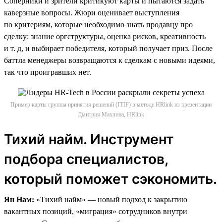
Соперники и зрители критикуют карты и пытаются задать
каверзные вопросы. Жюри оценивает выступления
по критериям, которые необходимо знать продавцу про
сделку: знание оргструктуры, оценка рисков, креативность
и т. д, и выбирает победителя, который получает приз. После
баттла менеджеры возвращаются к сделкам с новыми идеями,
так что проигравших нет.
Пример карты группы принятия решений (ГПР) в методе HRlink из презентации
Дмитрия Махлина, HRlink
Тихий найм. Инструмент
подбора специалистов,
который поможет сэкономить.
Ян Нам:
«Тихий найм» — новый подход к закрытию
вакантных позиций, «миграция» сотрудников внутри