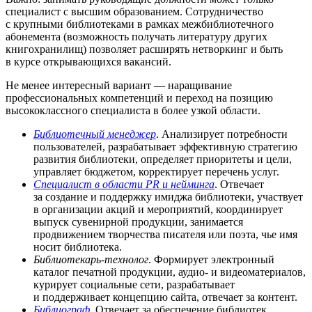
специалист с высшим образованием. Сотрудничество
с крупными библиотеками в рамках межбиблиотечного
абонемента (возможность получать литературу других
книгохранилищ) позволяет расширять нетворкинг и быть
в курсе открывающихся вакансий.
Не менее интересный вариант — наращивание
профессиональных компетенций и переход на позицию
высококлассного специалиста в более узкой области.
Библиотечный менеджер
. Анализирует потребности
пользователей, разрабатывает эффективную стратегию
развития библиотеки, определяет приоритеты и цели,
управляет бюджетом, корректирует перечень услуг.
Специалист в области PR и нейминга
. Отвечает
за создание и поддержку имиджа библиотеки, участвует
в организации акций и мероприятий, координирует
выпуск сувенирной продукции, занимается
продвижением творчества писателя или поэта, чье имя
носит библиотека.
Библиотекарь-технолог
. Формирует электронный
каталог печатной продукции, аудио- и видеоматериалов,
курирует социальные сети, разрабатывает
и поддерживает концепцию сайта, отвечает за контент.
Библиограф
. Отвечает за обеспечение библиотек