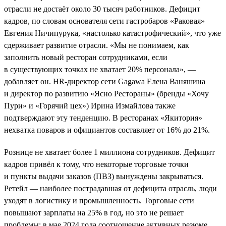
отрасли не достаёт около 30 тысяч работников. Дефицит
кадров, по словам основателя сети гастробаров «Раковая»
Евгения Ничипурука, «настолько катастрофический», что уже
сдерживает развитие отрасли. «Мы не понимаем, как
заполнить новый ресторан сотрудниками, если
в существующих точках не хватает 20% персонала», —
добавляет он. HR-директор сети Gagawa Елена Ваняшина
и директор по развитию «Ясно Рестораны» (бренды «Хочу
Пури» и «Горячий цех») Ирина Измайлова также
подтверждают эту тенденцию. В ресторанах «Якитория»
нехватка поваров и официантов составляет от 16% до 21%.
Рознице не хватает более 1 миллиона сотрудников. Дефицит
кадров привёл к тому, что некоторые торговые точки
и пункты выдачи заказов (ПВЗ) вынуждены закрываться.
Ретейл — наиболее пострадавшая от дефицита отрасль, люди
уходят в логистику и промышленность. Торговые сети
повышают зарплаты на 25% в год, но это не решает
проблемы: в мае 2024 года соотношение активных резюме