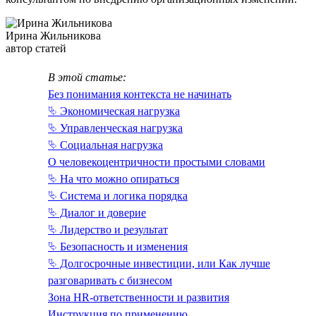
Ирина Жильникова
автор статей
В этой статье:
Без понимания контекста не начинать
⮱ Экономическая нагрузка
⮱ Управленческая нагрузка
⮱ Социальная нагрузка
О человекоцентричности простыми словами
⮱ На что можно опираться
⮱ Система и логика порядка
⮱ Диалог и доверие
⮱ Лидерство и результат
⮱ Безопасность и изменения
⮱ Долгосрочные инвестиции, или Как лучше
разговаривать с бизнесом
Зона HR-ответственности и развития
Инструкция по применению