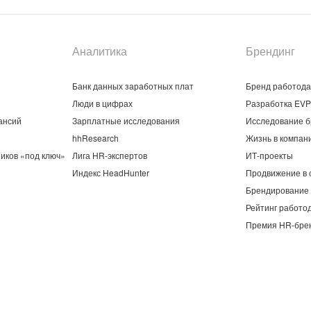
Аналитика
Брендинг
Банк данных заработных плат
Бренд работод
Люди в цифрах
Разработка EVP
ансий
Зарплатные исследования
Исследование б
hhResearch
Жизнь в компан
иков «под ключ»
Лига HR-экспертов
ИТ-проекты
Индекс HeadHunter
Продвижение в 
Брендирование 
Рейтинг работо
Премия HR-бре