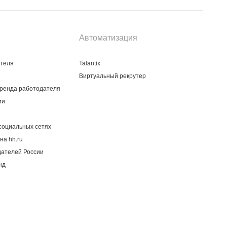
Автоматизация
ателя
Talantix
Виртуальный рекрутер
ренда работодателя
ии
социальных сетях
на hh.ru
дателей России
нд