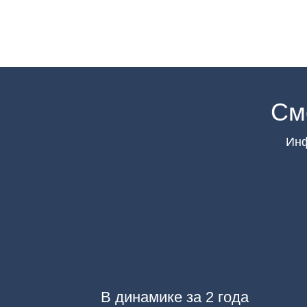
См
Инф
В динамике за 2 года