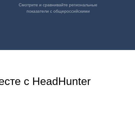
Смотрите и сравнивайте региональные
показатели с общероссийскими
есте с HeadHunter