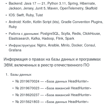
Backend:
Java 17 — 21, Python 3.11, Spring, Hibernate,
Jackson, Jersey, Junit 5, Maven, OpenTelemetry, Skaffold
IOS:
Swift, Ruby, Tuist
Android:
Kotlin, Kotlin Script (kts), Gradle Convention Plugins,
Ruby
Работа с данными:
PostgreSQL, Scylla, Redis, ClickHouse,
Elasticsearch, Kafka, Hadoop, Flink, Spark
Инфраструктура:
Nginx, Ansible, MinIo, Docker, Consul,
Grafana
Информация о правах на базы данных и программах
ЭВМ, включенных в реестр отечественного ПО
Базы данных
№ 2019670024 — «База данных HeadHunter»
№ 2019670023 — «База вакансий HeadHunter»
№ 2018620237 — «База вакансий HeadHunter»
№ 2015621803 — «База данных HeadHunter»