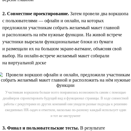
2. Совместное проектирование.
Затем провели два воркшопа
с пользователями — офлайн и онлайн, на которых
предложили участникам собрать желаемый макет главной
и расположить на нём нужные функции. На живой встрече
участники вырезали функциональные блоки из бумаги
и размещали их на большом экране-ватмане, объясняя свой
выбор. На онлайн-встрече желаемый макет собирали
на виртуальной доске
Участникам воркшопа больше всего понравилась возможность самим с помощью
дизайнеров спроектировать будущий вид и функционал страницы. В ходе совместной
работы с рекрутерами из других компаний они увидели разные подходы к решению
ежедневных HR-задач и отметили, насколько по-разному каждый использует один
и тот же инструмент
3. Финал и пользовательские тесты.
В результате