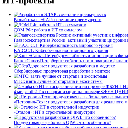
ИТ-проекты
Разработка в ЭЛАР: сочетание преимуществ
ДОМ.РФ: работа в ИТ со смыслом
Главгосэкспертиза России: активный участник цифровиз
F.A.C.C.T. Кибербезопасность мирового уровня
Банк «Санкт-Петербург»: гибкость и инновации в финан
СберЗдоровье: продуктовая разработка в медтехе
МТС: взять лучшее от стартапа и экосистемы
4 мифа об ИТ в госорганизации на примере ФБУН ЦНИИ
«Петрович-Тех»: продуктовая разработка для реального м
«Эталон»: ИТ в строительной индустрии
Продуктовая разработка в QIWI: что особенного?