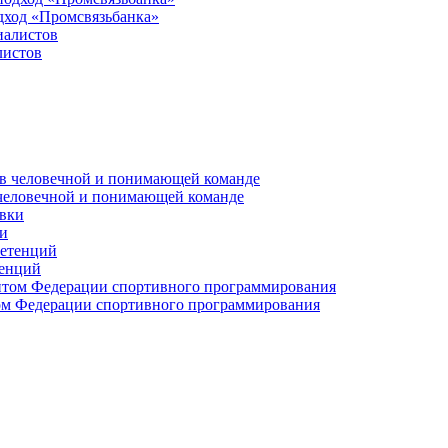
дход «Промсвязьбанка»
листов
 человечной и понимающей команде
и
тенций
м Федерации спортивного программирования