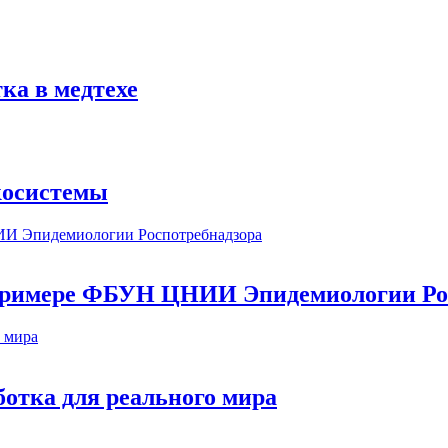
ка в медтехе
косистемы
а примере ФБУН ЦНИИ Эпидемиологии Ро
ботка для реального мира