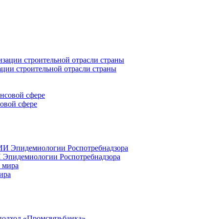
ации строительной отрасли страны
совой сфере
 Эпидемиологии Роспотребнадзора
ира