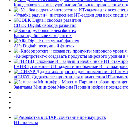
Как делаются самые удобные мобильные приложения: по
«Улыбка радуги»: интересные ИТ-задачи для всех специа
CDEK Digital: свобода развития
Банки.ру: больше чем финтех
Alfa Digital: нескучный финтех
«Киберпротект»: создавать продукты мирового уровня в
ГНИВЦ: сложные ИТ‑задачи и необычные ИТ‑стажировк
«СИБУР Диджитал»: простор для применения ИТ-компе
Замглавы Минцифры Максим Паршин избран президенто
ИТ-проекты