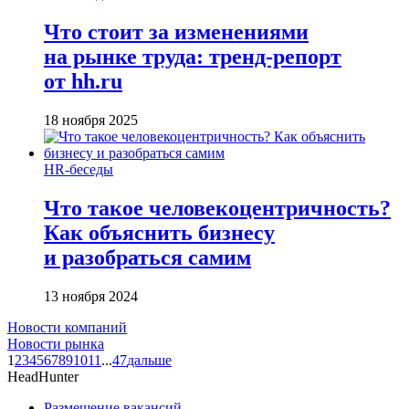
Что стоит за изменениями
на рынке труда: тренд-репорт
от hh.ru
18 ноября 2025
HR-беседы
Что такое человеко­центричность?
Как объяснить бизнесу
и разобраться самим
13 ноября 2024
Новости компаний
Новости рынка
1
2
3
4
5
6
7
8
9
10
11
...
47
дальше
HeadHunter
Размещение вакансий