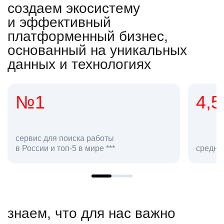
создаем экосистему
и эффективный
платформенный бизнес,
основанный на уникальных
данных и технологиях
4,5
2
сотр
средняя оценка hh.ru как работодателя **
в hh.
знаем, что для нас важно