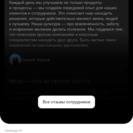
Каждый день мы улучшаем не только продукты
и процессы — мы создаём передовой опыт для наших
клиентов и сотрудников. Это помогает нам находить
решения, которые действительно меняют жизнь людей
к лучшему. Наша культура — про вовлечённость, заботу
и искреннее желание делать полезное. Мы гордимся тем,
что помогаем крутым компаниям и классным
специалистам находить друг друга. Быть частью таких
изменений по‑настоящему вдохновляет.
Сергей Чертов
hh.ru — это не просто работа
Это эмпатичные люди, заслуженные победы и дух
свободы. Мы помогаем миру и создаём лучший сервис
Все отзывы сотрудников
по поиску работы в стране.
Ольга Емельянова
*команда hh