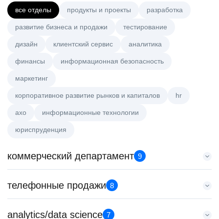
все отделы
продукты и проекты
разработка
развитие бизнеса и продажи
тестирование
дизайн
клиентский сервис
аналитика
финансы
информационная безопасность
маркетинг
корпоративное развитие рынков и капиталов
hr
axo
информационные технологии
юриспруденция
коммерческий департамент
9
Тренер по развитию компетенций продаж
телефонные продажи
8
HeadHunter::Коммерческий департамент
20 июл. 2026
Менеджер по привлечению клиентов (B2B)
analytics/data science
з/п не указана
7