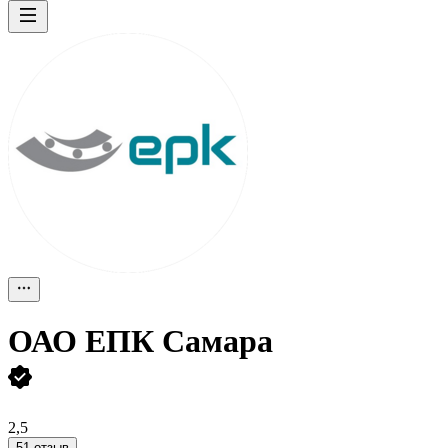
ОАО
EПК Самара
2,5
51 отзыв