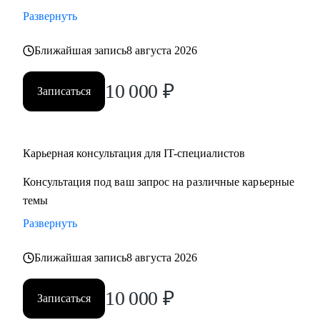
• Стратегии карьерного роста: как перейти с junior на
Развернуть
middle, с middle на senior уровень
Ближайшая запись
8 августа 2026
• Стратегия поиска работы: как и где искать вакансии, как
откликаться, как построить системный подход к поиску
10 000
₽
вакансий
Записаться
• Стратегия релокации в Европу: как выбрать страну, где
искать вакансии, на что обращать внимание
Карьерная консультация для IT-специалистов
Кому могу помочь:
Консультация под ваш запрос на различные карьерные
• QA, аналитики (бизнес + системные)
темы
• Разработчики
• Project/Product-менеджеры
Развернуть
Ближайшая запись
8 августа 2026
10 000
₽
Записаться