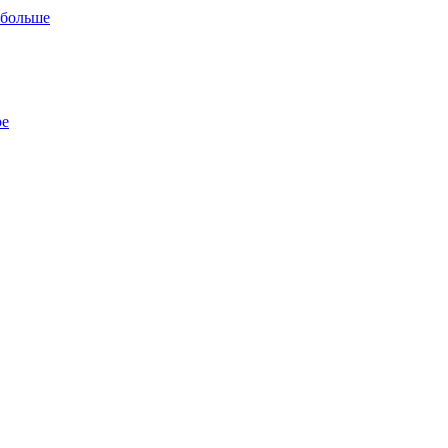
 больше
ре