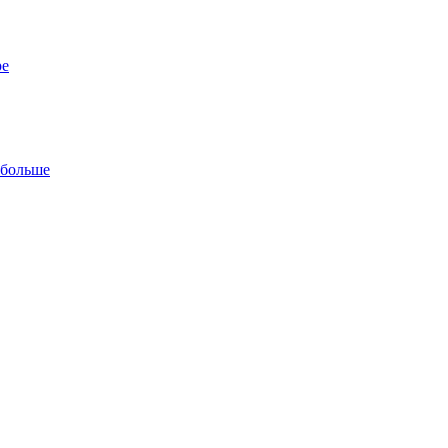
ре
 больше