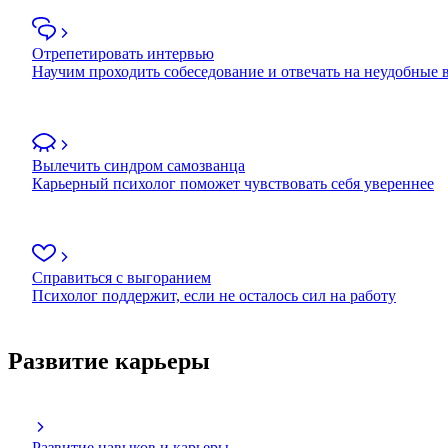
Отрепетировать интервью
Научим проходить собеседование и отвечать на неудобные
Вылечить синдром самозванца
Карьерный психолог поможет чувствовать себя увереннее
Справиться с выгоранием
Психолог поддержит, если не осталось сил на работу
Развитие карьеры
Развитие навыков и карьеры