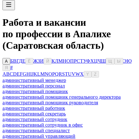
Работа и вакансии
по профессии в Апалихе
(Саратовская область)
Б
В
Г
Д
Е
Ж
З
И
К
Л
М
Н
О
П
Р
С
Т
У
Ф
Х
Ц
Ч
Ш
Э
Ю
А
Ё
Й
Щ
Ы
#
Я
A
B
C
D
E
F
G
H
I
J
K
L
M
N
O
P
Q
R
S
T
U
V
W
X
Y
Z
административный менеджер
административный персонал
административный помощник
административный помощник генерального директора
административный помощник руководителя
административный работник
административный секретарь
административный сотрудник
административный сотрудник в офис
административный специалист
административный управляющий