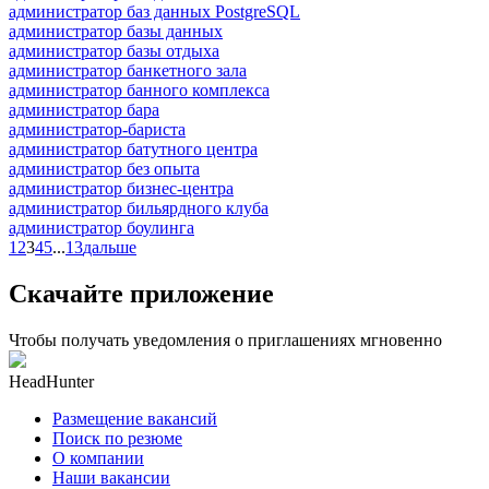
администратор баз данных PostgreSQL
администратор базы данных
администратор базы отдыха
администратор банкетного зала
администратор банного комплекса
администратор бара
администратор-бариста
администратор батутного центра
администратор без опыта
администратор бизнес-центра
администратор бильярдного клуба
администратор боулинга
1
2
3
4
5
...
13
дальше
Скачайте приложение
Чтобы получать уведомления о приглашениях мгновенно
HeadHunter
Размещение вакансий
Поиск по резюме
О компании
Наши вакансии