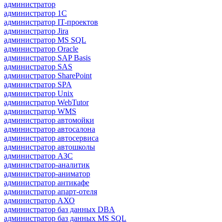
администратор
администратор 1С
администратор IT-проектов
администратор Jira
администратор MS SQL
администратор Oracle
администратор SAP Basis
администратор SAS
администратор SharePoint
администратор SPA
администратор Unix
администратор WebTutor
администратор WMS
администратор автомойки
администратор автосалона
администратор автосервиса
администратор автошколы
администратор АЗС
администратор-аналитик
администратор-аниматор
администратор антикафе
администратор апарт-отеля
администратор АХО
администратор баз данных DBA
администратор баз данных MS SQL