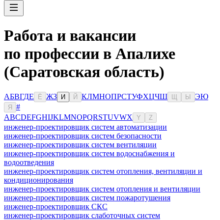
Работа и вакансии
по профессии в Апалихе
(Саратовская область)
А
Б
В
Г
Д
Е
Ж
З
К
Л
М
Н
О
П
Р
С
Т
У
Ф
Х
Ц
Ч
Ш
Э
Ю
Ё
И
Й
Щ
Ы
#
Я
A
B
C
D
E
F
G
H
I
J
K
L
M
N
O
P
Q
R
S
T
U
V
W
X
Y
Z
инженер-проектировщик систем автоматизации
инженер-проектировщик систем безопасности
инженер-проектировщик систем вентиляции
инженер-проектировщик систем водоснабжения и
водоотведения
инженер-проектировщик систем отопления, вентиляции и
кондиционирования
инженер-проектировщик систем отопления и вентиляции
инженер-проектировщик систем пожаротушения
инженер-проектировщик СКС
инженер-проектировщик слаботочных систем