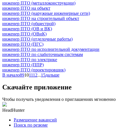
инженер ПТО (металлоконструкции)
инженер ПТО на объект
инженер ПТО (наружные инженерные сети)
инженер ПТО на строительный объект
инженер ПТО (общестрой)
инженер ПТО (ОВ и ВК)
инженер ПТО (ОВиК)
инженер ПТО (отделочные работы)
инженер ПТО (ПГС)
инженер ПТО по исполнительной документации
инженер ПТО по слаботочным системам
инженер ПТО по электрике
инженер ПТО (ППР)
инженер ПТО (проектировщик)
В начало
8
9
10
11
12
...
15
дальше
Скачайте приложение
Чтобы получать уведомления о приглашениях мгновенно
HeadHunter
Размещение вакансий
Поиск по резюме