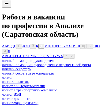
Работа и вакансии
по профессии в Апалихе
(Саратовская область)
А
Б
В
Г
Д
Е
Ж
З
И
К
М
Н
О
П
Р
С
Т
У
Ф
Х
Ц
Ч
Ш
Э
Ю
Ё
Й
Л
Щ
Ы
#
Я
A
B
C
D
E
F
G
H
I
J
K
L
M
N
O
P
Q
R
S
T
U
V
W
X
Y
Z
личный помощник руководителя
личный помощник руководителя с перспективой роста
личный секретарь
личный секретарь руководителя
логист
логист-аналитик
логист в интернет-магазин
логист в транспортную компанию
логист ВЭД
логист-диспонент
логист-маршрутизатор