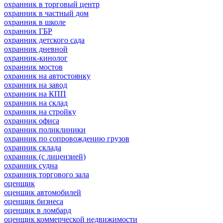
охранник в торговый центр
охранник в частный дом
охранник в школе
охранник ГБР
охранник детского сада
охранник дневной
охранник-кинолог
охранник мостов
охранник на автостоянку
охранник на завод
охранник на КПП
охранник на склад
охранник на стройку
охранник офиса
охранник поликлиники
охранник по сопровождению грузов
охранник склада
охранник (с лицензией)
охранник судна
охранник торгового зала
оценщик
оценщик автомобилей
оценщик бизнеса
оценщик в ломбард
оценщик коммерческой недвижимости