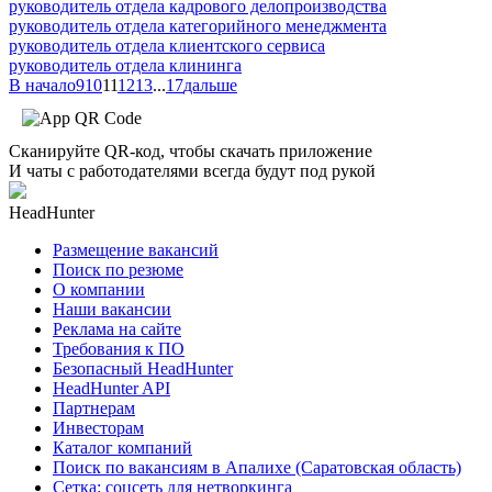
руководитель отдела кадрового делопроизводства
руководитель отдела категорийного менеджмента
руководитель отдела клиентского сервиса
руководитель отдела клининга
В начало
9
10
11
12
13
...
17
дальше
Сканируйте QR-код, чтобы скачать приложение
И чаты с работодателями всегда будут под рукой
HeadHunter
Размещение вакансий
Поиск по резюме
О компании
Наши вакансии
Реклама на сайте
Требования к ПО
Безопасный HeadHunter
HeadHunter API
Партнерам
Инвесторам
Каталог компаний
Поиск по вакансиям в Апалихе (Саратовская область)
Сетка: соцсеть для нетворкинга