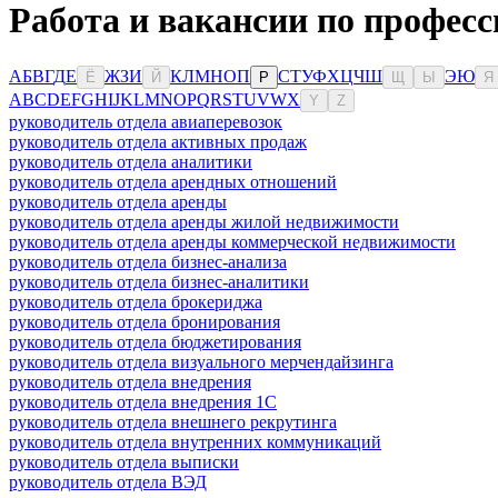
Работа и вакансии по професс
А
Б
В
Г
Д
Е
Ж
З
И
К
Л
М
Н
О
П
С
Т
У
Ф
Х
Ц
Ч
Ш
Э
Ю
Ё
Й
Р
Щ
Ы
Я
A
B
C
D
E
F
G
H
I
J
K
L
M
N
O
P
Q
R
S
T
U
V
W
X
Y
Z
руководитель отдела авиаперевозок
руководитель отдела активных продаж
руководитель отдела аналитики
руководитель отдела арендных отношений
руководитель отдела аренды
руководитель отдела аренды жилой недвижимости
руководитель отдела аренды коммерческой недвижимости
руководитель отдела бизнес-анализа
руководитель отдела бизнес-аналитики
руководитель отдела брокериджа
руководитель отдела бронирования
руководитель отдела бюджетирования
руководитель отдела визуального мерчендайзинга
руководитель отдела внедрения
руководитель отдела внедрения 1С
руководитель отдела внешнего рекрутинга
руководитель отдела внутренних коммуникаций
руководитель отдела выписки
руководитель отдела ВЭД