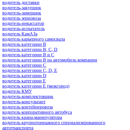
водитель доставки
водитель-закупщик
водитель-замерщик
водитель зерновоза
водитель-инкассатор
водитель-испытатель
водитель КамАЗа
водитель карьерного самосвала
водитель категории B
водитель категории B, C, D
водитель категории B и C
водитель категории B на автомобиль компании
водитель категории C
водитель категории C, D, E
водитель категории D
водитель категории E
водитель категории E (межгород)
водитель КМУ
водитель-комплектовщик
водитель-консультант
водитель контейнеровоза
водитель корпоративного автобуса
водитель крана-манипулятора
водитель крупнотоннажного специализированного
автотранспорта