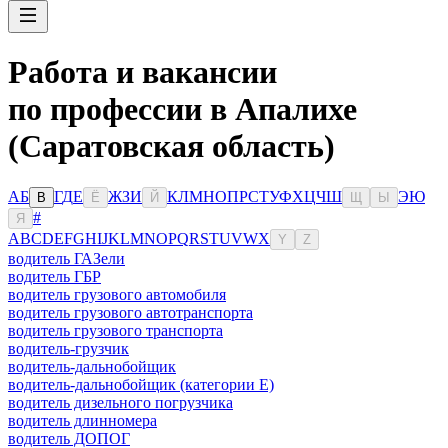
Работа и вакансии
по профессии в Апалихе
(Саратовская область)
А
Б
Г
Д
Е
Ж
З
И
К
Л
М
Н
О
П
Р
С
Т
У
Ф
Х
Ц
Ч
Ш
Э
Ю
В
Ё
Й
Щ
Ы
#
Я
A
B
C
D
E
F
G
H
I
J
K
L
M
N
O
P
Q
R
S
T
U
V
W
X
Y
Z
водитель ГАЗели
водитель ГБР
водитель грузового автомобиля
водитель грузового автотранспорта
водитель грузового транспорта
водитель-грузчик
водитель-дальнобойщик
водитель-дальнобойщик (категории Е)
водитель дизельного погрузчика
водитель длинномера
водитель ДОПОГ