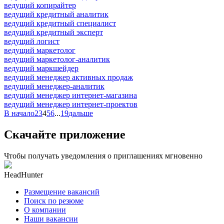
ведущий копирайтер
ведущий кредитный аналитик
ведущий кредитный специалист
ведущий кредитный эксперт
ведущий логист
ведущий маркетолог
ведущий маркетолог-аналитик
ведущий маркшейдер
ведущий менеджер активных продаж
ведущий менеджер-аналитик
ведущий менеджер интернет-магазина
ведущий менеджер интернет-проектов
В начало
2
3
4
5
6
...
19
дальше
Скачайте приложение
Чтобы получать уведомления о приглашениях мгновенно
HeadHunter
Размещение вакансий
Поиск по резюме
О компании
Наши вакансии