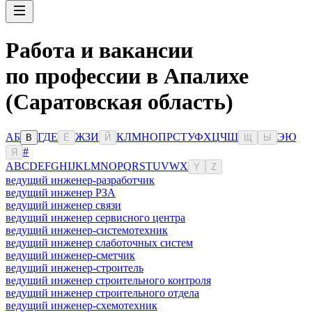
Работа и вакансии
по профессии в Апалихе
(Саратовская область)
А
Б
Г
Д
Е
Ж
З
И
К
Л
М
Н
О
П
Р
С
Т
У
Ф
Х
Ц
Ч
Ш
Э
Ю
В
Ё
Й
Щ
Ы
#
Я
A
B
C
D
E
F
G
H
I
J
K
L
M
N
O
P
Q
R
S
T
U
V
W
X
Y
Z
ведущий инженер-разработчик
ведущий инженер РЗА
ведущий инженер связи
ведущий инженер сервисного центра
ведущий инженер-системотехник
ведущий инженер слаботочных систем
ведущий инженер-сметчик
ведущий инженер-строитель
ведущий инженер строительного контроля
ведущий инженер строительного отдела
ведущий инженер-схемотехник