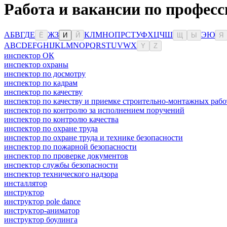
Работа и вакансии по професс
А
Б
В
Г
Д
Е
Ж
З
К
Л
М
Н
О
П
Р
С
Т
У
Ф
Х
Ц
Ч
Ш
Э
Ю
Ё
И
Й
Щ
Ы
Я
A
B
C
D
E
F
G
H
I
J
K
L
M
N
O
P
Q
R
S
T
U
V
W
X
Y
Z
инспектор ОК
инспектор охраны
инспектор по досмотру
инспектор по кадрам
инспектор по качеству
инспектор по качеству и приемке строительно-монтажных рабо
инспектор по контролю за исполнением поручений
инспектор по контролю качества
инспектор по охране труда
инспектор по охране труда и технике безопасности
инспектор по пожарной безопасности
инспектор по проверке документов
инспектор службы безопасности
инспектор технического надзора
инсталлятор
инструктор
инструктор pole dance
инструктор-аниматор
инструктор боулинга