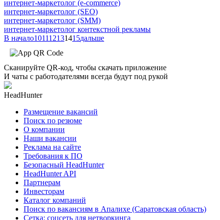
интернет-маркетолог (e-commerce)
интернет-маркетолог (SEO)
интернет-маркетолог (SMM)
интернет-маркетолог контекстной рекламы
В начало
10
11
12
13
14
15
дальше
Сканируйте QR-код, чтобы скачать приложение
И чаты с работодателями всегда будут под рукой
HeadHunter
Размещение вакансий
Поиск по резюме
О компании
Наши вакансии
Реклама на сайте
Требования к ПО
Безопасный HeadHunter
HeadHunter API
Партнерам
Инвесторам
Каталог компаний
Поиск по вакансиям в Апалихе (Саратовская область)
Сетка: соцсеть для нетворкинга