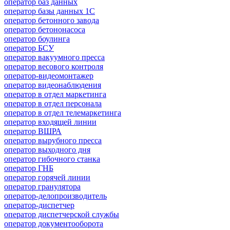
оператор баз данных
оператор базы данных 1С
оператор бетонного завода
оператор бетононасоса
оператор боулинга
оператор БСУ
оператор вакуумного пресса
оператор весового контроля
оператор-видеомонтажер
оператор видеонаблюдения
оператор в отдел маркетинга
оператор в отдел персонала
оператор в отдел телемаркетинга
оператор входящей линии
оператор ВШРА
оператор вырубного пресса
оператор выходного дня
оператор гибочного станка
оператор ГНБ
оператор горячей линии
оператор гранулятора
оператор-делопроизводитель
оператор-диспетчер
оператор диспетчерской службы
оператор документооборота