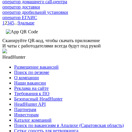
оператор домашнего call-центра
оператор доставки
оператор дробильной установки
оператор ЕГАИС
1
2
3
4
5
...
9
дальше
Сканируйте QR-код, чтобы скачать приложение
И чаты с работодателями всегда будут под рукой
HeadHunter
Размещение вакансий
Поиск по резюме
О компании
Наши вакансии
Реклама на сайте
Требования к ПО
Безопасный HeadHunter
HeadHunter API
Партнерам
Инвесторам
Каталог компаний
Поиск по вакансиям в Апалихе (Саратовская область)
Сетка: соцсеть для нетворкинга