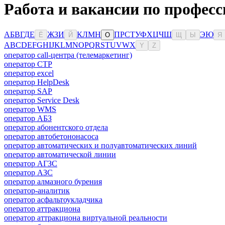
Работа и вакансии по професс
А
Б
В
Г
Д
Е
Ж
З
И
К
Л
М
Н
П
Р
С
Т
У
Ф
Х
Ц
Ч
Ш
Э
Ю
Ё
Й
О
Щ
Ы
Я
A
B
C
D
E
F
G
H
I
J
K
L
M
N
O
P
Q
R
S
T
U
V
W
X
Y
Z
оператор call-центра (телемаркетинг)
оператор CTP
оператор excel
оператор HelpDesk
оператор SAP
оператор Service Desk
оператор WMS
оператор АБЗ
оператор абонентского отдела
оператор автобетононасоса
оператор автоматических и полуавтоматических линий
оператор автоматической линии
оператор АГЗС
оператор АЗС
оператор алмазного бурения
оператор-аналитик
оператор асфальтоукладчика
оператор аттракциона
оператор аттракциона виртуальной реальности